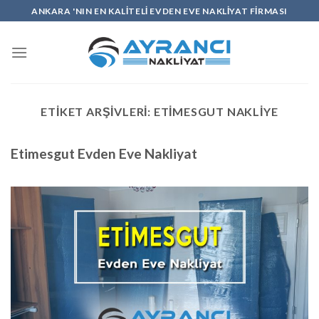
İçeriğe
ANKARA 'NIN EN KALİTELİ EVDEN EVE NAKLİYAT FİRMASI
atla
ETIKET ARŞIVLERI:
ETIMESGUT NAKLIYE
Etimesgut Evden Eve Nakliyat