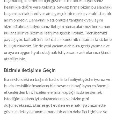
taşımacılığı hizmetleri için güvenilir bir adres arıyorsanız
kesinlikle doğru yere geldiniz. Sayısız firma bizim bu alandaki
başarımızı taklit ediyor ama gerçek bir marka ve taklitten bir
adım öndedir. Deneyimli kadromuzla tanışmak ve ulaşım
hizmeti almak istiyorsanız iletişim numaralarımızı her zaman
kullanabilir ve bizimle iletişime geçebilirsiniz. Tecrübemizi
paylaşıyor, kaliteli ürünleri daha ekonomik rakamlarla sizlerle
buluşturuyoruz. Siz de yeni yaşam alanınıza geçiş yapmak ve
oraya en uygun fiyata ulaşmak istiyorsanız adımlarınızı şimdi
atabilirsiniz.
Bizimle İletişime Geçin
Bu sektördeki en başarılı kadrolarla faaliyet gösteriyoruz ve
bu da kesinlikle insanların bizi sevmesini sağlayan en önemli
etkenlerden biri. İncelemelerinizi yaptığınızda ne demek
istediğimizi daha iyi anlayacaksınız ve bizim gibi
düşüneceksiniz.
Etimesgut evden eve nakliyat
hizmette
güvenin detayını tanımlamada bir adım daha ileri gidiyor ve