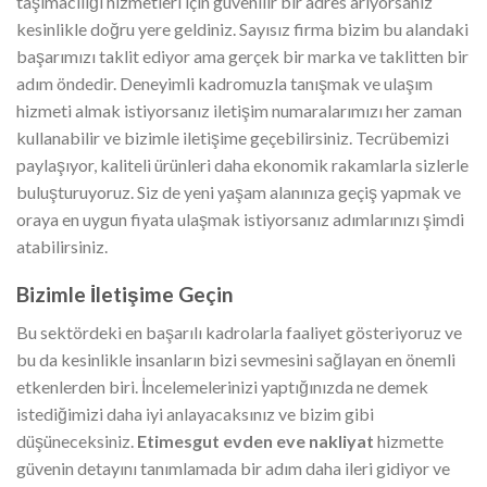
taşımacılığı hizmetleri için güvenilir bir adres arıyorsanız
kesinlikle doğru yere geldiniz. Sayısız firma bizim bu alandaki
başarımızı taklit ediyor ama gerçek bir marka ve taklitten bir
adım öndedir. Deneyimli kadromuzla tanışmak ve ulaşım
hizmeti almak istiyorsanız iletişim numaralarımızı her zaman
kullanabilir ve bizimle iletişime geçebilirsiniz. Tecrübemizi
paylaşıyor, kaliteli ürünleri daha ekonomik rakamlarla sizlerle
buluşturuyoruz. Siz de yeni yaşam alanınıza geçiş yapmak ve
oraya en uygun fiyata ulaşmak istiyorsanız adımlarınızı şimdi
atabilirsiniz.
Bizimle İletişime Geçin
Bu sektördeki en başarılı kadrolarla faaliyet gösteriyoruz ve
bu da kesinlikle insanların bizi sevmesini sağlayan en önemli
etkenlerden biri. İncelemelerinizi yaptığınızda ne demek
istediğimizi daha iyi anlayacaksınız ve bizim gibi
düşüneceksiniz.
Etimesgut evden eve nakliyat
hizmette
güvenin detayını tanımlamada bir adım daha ileri gidiyor ve