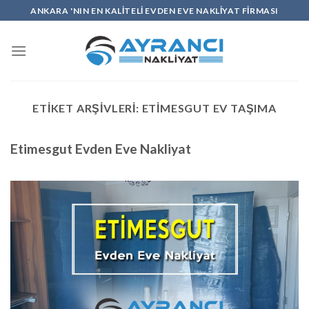
İçeriğe
ANKARA 'NIN EN KALİTELİ EVDEN EVE NAKLİYAT FİRMASI
atla
ETIKET ARŞIVLERI:
ETIMESGUT EV TAŞIMA
Etimesgut Evden Eve Nakliyat