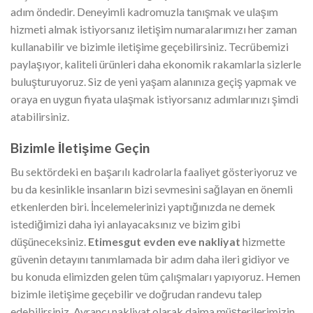
adım öndedir. Deneyimli kadromuzla tanışmak ve ulaşım
hizmeti almak istiyorsanız iletişim numaralarımızı her zaman
kullanabilir ve bizimle iletişime geçebilirsiniz. Tecrübemizi
paylaşıyor, kaliteli ürünleri daha ekonomik rakamlarla sizlerle
buluşturuyoruz. Siz de yeni yaşam alanınıza geçiş yapmak ve
oraya en uygun fiyata ulaşmak istiyorsanız adımlarınızı şimdi
atabilirsiniz.
Bizimle İletişime Geçin
Bu sektördeki en başarılı kadrolarla faaliyet gösteriyoruz ve
bu da kesinlikle insanların bizi sevmesini sağlayan en önemli
etkenlerden biri. İncelemelerinizi yaptığınızda ne demek
istediğimizi daha iyi anlayacaksınız ve bizim gibi
düşüneceksiniz.
Etimesgut evden eve nakliyat
hizmette
güvenin detayını tanımlamada bir adım daha ileri gidiyor ve
bu konuda elimizden gelen tüm çalışmaları yapıyoruz. Hemen
bizimle iletişime geçebilir ve doğrudan randevu talep
edebilirsiniz. Ayrancı nakliyat olarak daima müşterilerimizin