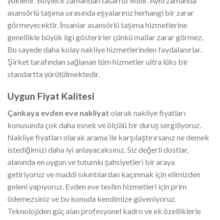
yüklenir. Böylece zamandan tasarruf edilir. Aynı zamanda
asansörlü taşıma sırasında eşyalarınız herhangi bir zarar
görmeyecektir. İnsanlar asansörlü taşıma hizmetlerine
genellikle büyük ilgi gösterirler çünkü mallar zarar görmez.
Bu sayede daha kolay nakliye hizmetlerinden faydalanırlar.
Şirket tarafından sağlanan tüm hizmetler ultra lüks bir
standartta yürütülmektedir.
Uygun Fiyat Kalitesi
Çankaya evden eve nakliyat
olarak nakliye fiyatları
konusunda çok daha esnek ve ölçülü bir duruş sergiliyoruz.
Nakliye fiyatları olarak arama ile karşılaştırırsanız ne demek
istediğimizi daha iyi anlayacaksınız. Siz değerli dostlar,
alanında en uygun ve tutumlu şahsiyetleri bir araya
getiriyoruz ve maddi sıkıntılardan kaçınmak için elimizden
geleni yapıyoruz. Evden eve teslim hizmetleri için prim
ödemezsiniz ve bu konuda kendimize güveniyoruz.
Teknolojiden güç alan profesyonel kadro ve ek özelliklerle